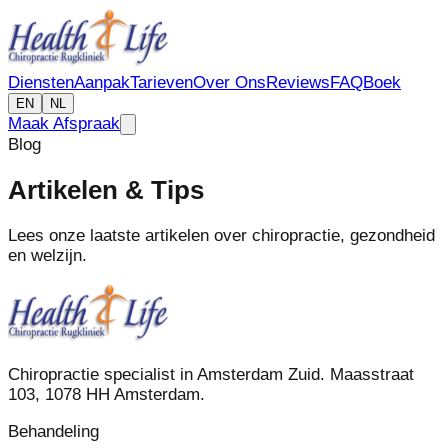
Diensten
Aanpak
Tarieven
Over Ons
Reviews
FAQ
Boek
EN
NL
Maak Afspraak
Blog
Artikelen & Tips
Lees onze laatste artikelen over chiropractie, gezondheid
en welzijn.
Chiropractie specialist in Amsterdam Zuid. Maasstraat
103, 1078 HH Amsterdam.
Behandeling