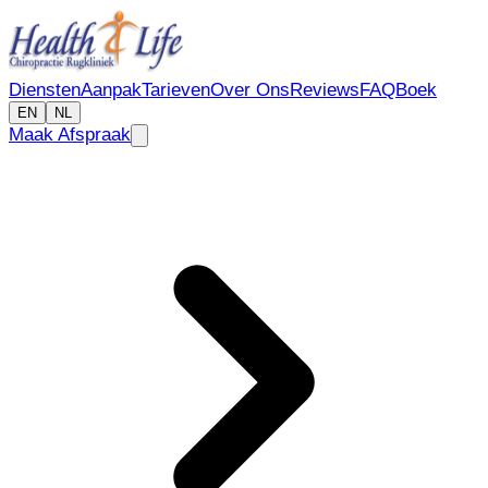
Diensten
Aanpak
Tarieven
Over Ons
Reviews
FAQ
Boek
EN
NL
Maak Afspraak