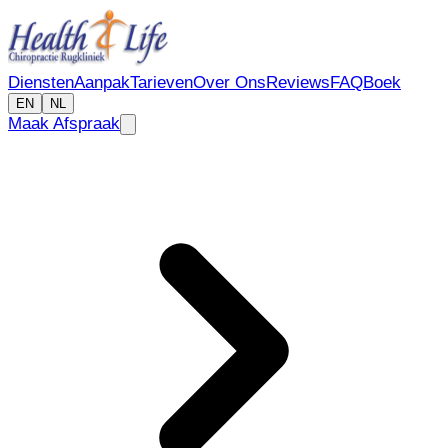
Diensten
Aanpak
Tarieven
Over Ons
Reviews
FAQ
Boek
EN
NL
Maak Afspraak