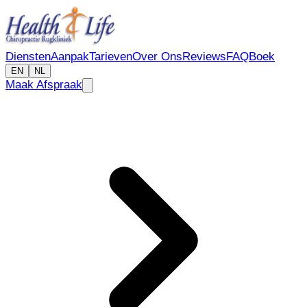
Diensten
Aanpak
Tarieven
Over Ons
Reviews
FAQ
Boek
EN
NL
Maak Afspraak