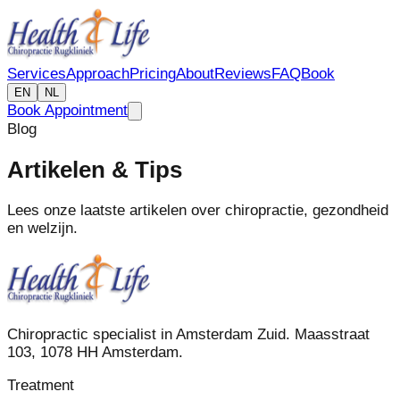
Services
Approach
Pricing
About
Reviews
FAQ
Book
EN
NL
Book Appointment
Blog
Artikelen & Tips
Lees onze laatste artikelen over chiropractie, gezondheid
en welzijn.
Chiropractic specialist in Amsterdam Zuid. Maasstraat
103, 1078 HH Amsterdam.
Treatment